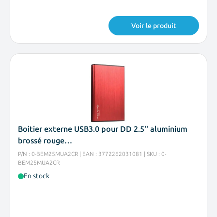
Voir le produit
Boitier externe USB3.0 pour DD 2.5'' aluminium
brossé rouge…
P/N : 0-BEM25MUA2CR | EAN : 3772262031081 | SKU : 0-
BEM25MUA2CR
En stock