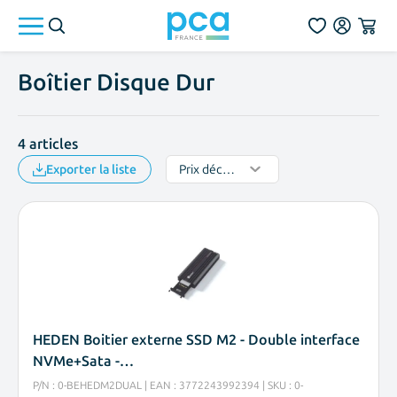
Aller au contenu
Boîtier Disque Dur
4
articles
Exporter la liste
HEDEN Boitier externe SSD M2 - Double interface
NVMe+Sata -…
P/N : 0-BEHEDM2DUAL | EAN : 3772243992394 | SKU : 0-