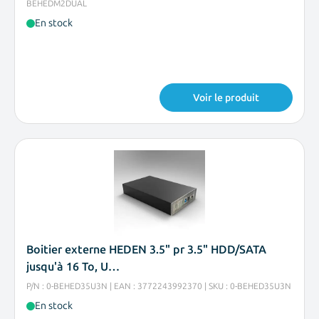
BEHEDM2DUAL
En stock
Voir le produit
Boitier externe HEDEN 3.5" pr 3.5" HDD/SATA
jusqu'à 16 To, U…
P/N : 0-BEHED35U3N | EAN : 3772243992370 | SKU : 0-BEHED35U3N
En stock