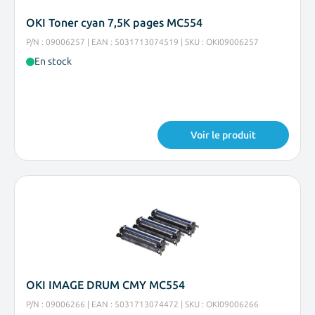
OKI Toner cyan 7,5K pages MC554
P/N : 09006257 | EAN : 5031713074519 | SKU : OKI09006257
En stock
Voir le produit
OKI IMAGE DRUM CMY MC554
P/N : 09006266 | EAN : 5031713074472 | SKU : OKI09006266