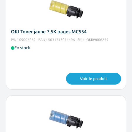
OKI Toner jaune 7,5K pages MC554
P/N : 09006259 | EAN : 5031713074496 | SKU : OKI09006259
En stock
Voir le produit