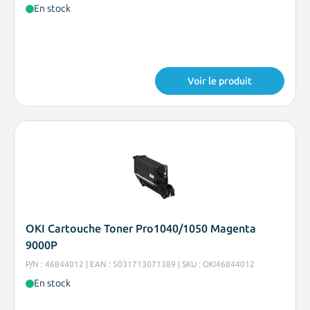
En stock
Voir le produit
OKI Cartouche Toner Pro1040/1050 Magenta
9000P
P/N : 46844012 | EAN : 5031713071389 | SKU : OKI46844012
En stock