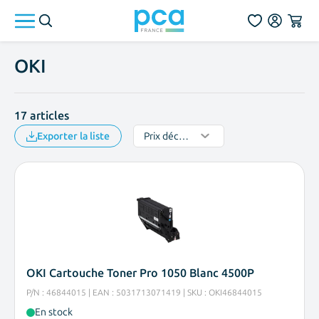
Aller au contenu
OKI
17
articles
Exporter la liste
OKI Cartouche Toner Pro 1050 Blanc 4500P
P/N : 46844015 | EAN : 5031713071419 | SKU : OKI46844015
En stock