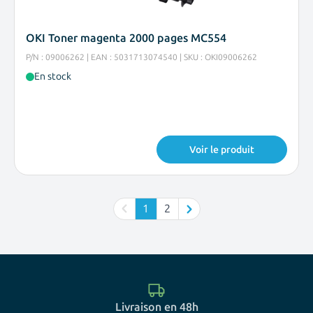
OKI Toner magenta 2000 pages MC554
P/N : 09006262 | EAN : 5031713074540 | SKU : OKI09006262
En stock
Voir le produit
1
2
Vous lisez actuellement la page
Page
Livraison en 48h