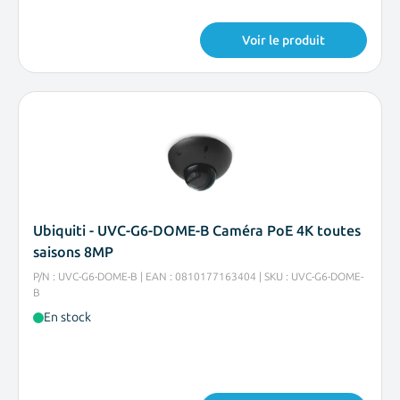
Voir le produit
Ubiquiti - UVC-G6-DOME-B Caméra PoE 4K toutes
saisons 8MP
P/N : UVC-G6-DOME-B | EAN : 0810177163404 | SKU : UVC-G6-DOME-
B
En stock