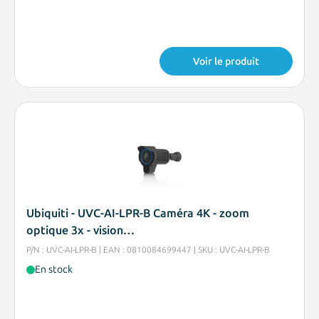
Voir le produit
Ubiquiti - UVC-AI-LPR-B Caméra 4K - zoom
optique 3x - vision…
P/N : UVC-AI-LPR-B | EAN : 0810084699447 | SKU : UVC-AI-LPR-B
En stock