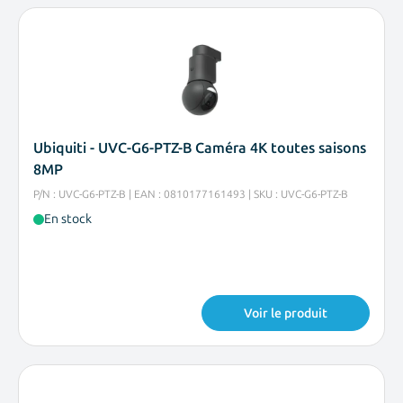
Ubiquiti - UVC-G6-PTZ-B Caméra 4K toutes saisons
8MP
P/N : UVC-G6-PTZ-B | EAN : 0810177161493 | SKU : UVC-G6-PTZ-B
En stock
Voir le produit