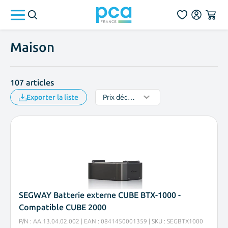
Aller au contenu
Maison
107
articles
Exporter la liste
SEGWAY Batterie externe CUBE BTX-1000 -
Compatible CUBE 2000
P/N : AA.13.04.02.002 | EAN : 0841450001359 | SKU : SEGBTX1000