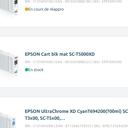
P/N : C13T694100 | EAN : 0010343886186 | SKU : EPST694100
En cours de réappro
EPSON Cart blk mat SC-T5000XD
P/N : C13T694500 | EAN : 0010343886223 | SKU : EPST694500
En stock
EPSON UltraChrome XD CyanT694200(700ml) SC
T3x00, SC-T5x00,…
P/N : C13T69420N | EAN : 8715946728353 | SKU : EPSC13T69420