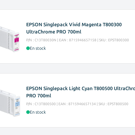
EPSON Singlepack Vivid Magenta T800300
UltraChrome PRO 700ml
P/N : C13T80030N | EAN : 8715946657158 | SKU : EPST800300
En stock
EPSON Singlepack Light Cyan T800500 UltraCh
PRO 700ml
P/N : C13T800500 | EAN : 8715946657134 | SKU : EPST800500
En stock