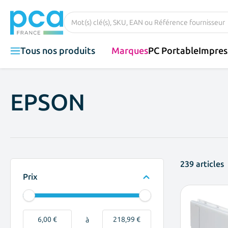
Aller au contenu
Rechercher dans tout le magasin...
Tous nos produits
Marques
PC Portable
Impres
EPSON
239
articles
Skip to product list
Prix
filter
Minimum value
Valeur maximale
6,00 €
218,99 €
à