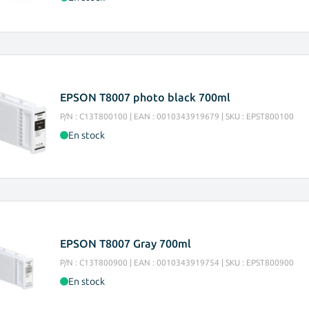
EPSON T8007 photo black 700ml
P/N : C13T800100 | EAN : 0010343919679 | SKU : EPST800100
En stock
EPSON T8007 Gray 700ml
P/N : C13T800900 | EAN : 0010343919754 | SKU : EPST800900
En stock