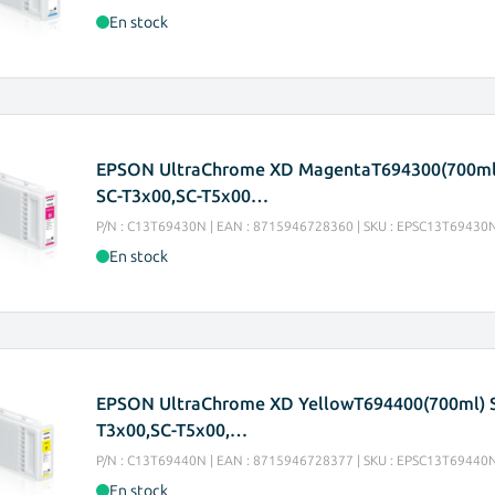
En stock
EPSON UltraChrome XD MagentaT694300(700ml
SC-T3x00,SC-T5x00…
P/N : C13T69430N | EAN : 8715946728360 | SKU : EPSC13T69430
En stock
EPSON UltraChrome XD YellowT694400(700ml) 
T3x00,SC-T5x00,…
P/N : C13T69440N | EAN : 8715946728377 | SKU : EPSC13T69440
En stock