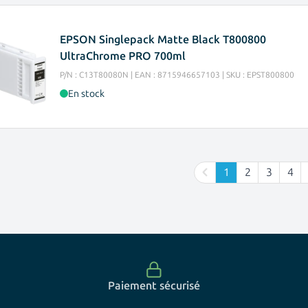
EPSON Singlepack Matte Black T800800
UltraChrome PRO 700ml
P/N : C13T80080N | EAN : 8715946657103 | SKU : EPST800800
En stock
1
2
3
4
Vous lisez actue
Page
Page
Pag
Paiement sécurisé