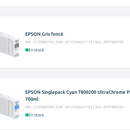
EPSON Gris foncé
P/N : C13T800700 | EAN : 8715946657110 | SKU : EPST800700
En stock
EPSON Singlepack Cyan T800200 UltraChrome 
700ml
P/N : C13T800200 | EAN : 8715946657165 | SKU : EPST800200
En stock