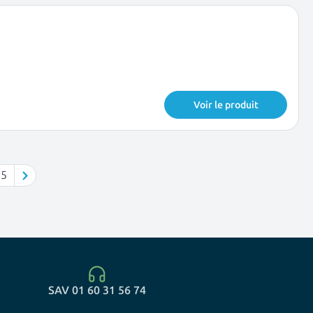
Voir le produit
5
llement la page
e
Page
SAV 01 60 31 56 74