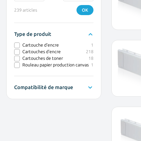
239 articles
OK
Type de produit
filter
products available
Cartouche d'encre
1
products available
Cartouches d'encre
218
products available
Cartouches de toner
18
products available
Rouleau papier production canvas
1
Compatibilité de marque
filter