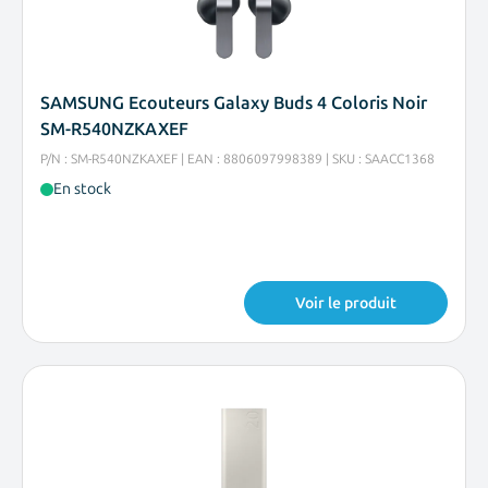
SAMSUNG Ecouteurs Galaxy Buds 4 Coloris Noir
SM-R540NZKAXEF
P/N : SM-R540NZKAXEF | EAN : 8806097998389 | SKU : SAACC1368
En stock
Voir le produit