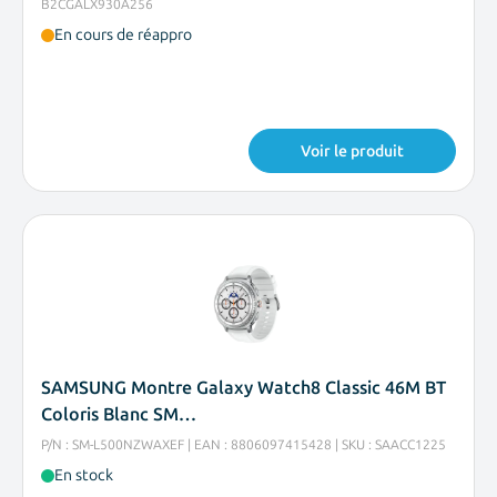
B2CGALX930A256
En cours de réappro
Voir le produit
SAMSUNG Montre Galaxy Watch8 Classic 46M BT
Coloris Blanc SM…
P/N : SM-L500NZWAXEF | EAN : 8806097415428 | SKU : SAACC1225
En stock