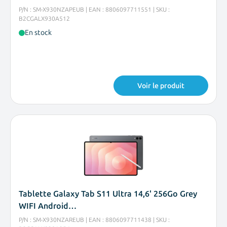
P/N : SM-X930NZAPEUB | EAN : 8806097711551 | SKU :
B2CGALX930A512
En stock
Voir le produit
Tablette Galaxy Tab S11 Ultra 14,6' 256Go Grey
WIFI Android…
P/N : SM-X930NZAREUB | EAN : 8806097711438 | SKU :