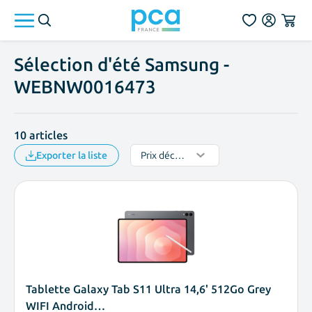
Aller au contenu
Sélection d'été Samsung -
WEBNW0016473
10
articles
Exporter la liste
Tablette Galaxy Tab S11 Ultra 14,6' 512Go Grey
WIFI Android…