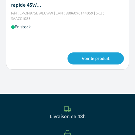
rapide 45W…
P/N : EP-DN975BWEGWW | EAN : 8806090144059 | SKU :
SAACC1083
En stock
Voir le produit
Livraison en 48h