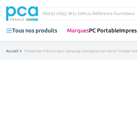
Aller au contenu
Rechercher dans tout le magasin...
Tous nos produits
Marques
PC Portable
Impres
Accueil
Protection d'écran pour Samsung Conception en Verre Trempé Anti-R