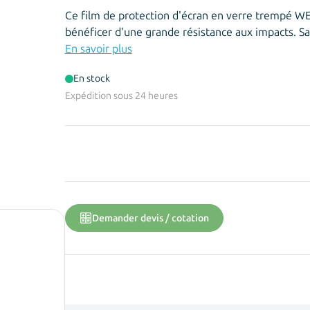
Ce film de protection d'écran en verre trempé W
bénéficer d'une grande résistance aux impacts. Sa 
votre téléphone. Avec ses 0.3 mm d'épaisseur et so
En savoir plus
En stock
Expédition sous 24 heures
Demander devis / cotation