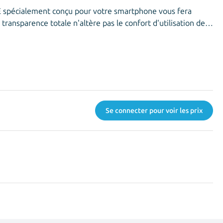
E spécialement conçu pour votre smartphone vous fera
transparence totale n'altère pas le confort d'utilisation de
n rebord arrondi, vous ne sentirez pas la différence !
Se connecter pour voir les prix