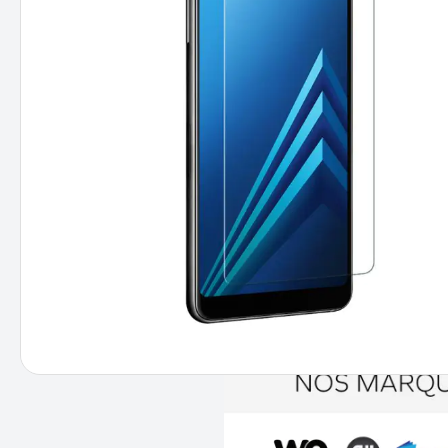
DESCRIPTION
INFORMATIONS TECHNIQUES
Description
Ce film de protection d'écran 
grande résistance aux impacts. 
d'épaisseur et son rebord arrond