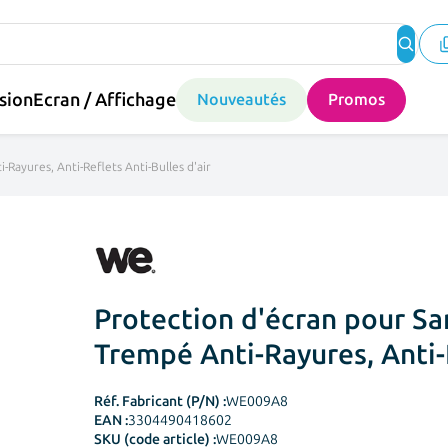
sion
Ecran / Affichage
Nouveautés
Promos
ayures, Anti-Reflets Anti-Bulles d'air
Protection d'écran pour S
Trempé Anti-Rayures, Anti-R
Réf. Fabricant (P/N) :
WE009A8
EAN :
3304490418602
SKU (code article) :
WE009A8